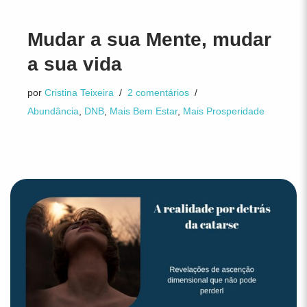
Mudar a sua Mente, mudar
a sua vida
por
Cristina Teixeira
2 comentários
Abundância
,
DNB
,
Mais Bem Estar
,
Mais Prosperidade