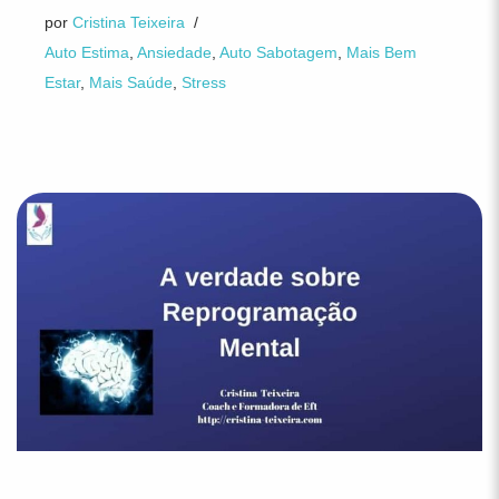
por
Cristina Teixeira
Auto Estima
,
Ansiedade
,
Auto Sabotagem
,
Mais Bem
Estar
,
Mais Saúde
,
Stress