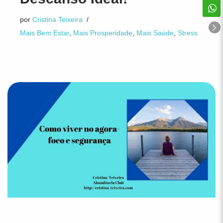
por
Cristina Teixeira
Mais Bem Estar
,
Mais Prosperidade
,
Mais Saúde
,
Stress