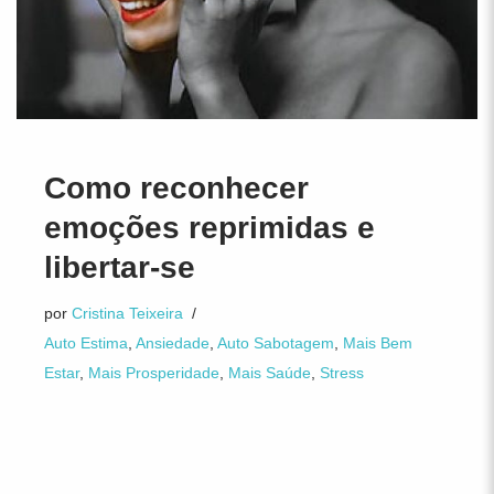
Como reconhecer
emoções reprimidas e
libertar-se
por
Cristina Teixeira
Auto Estima
,
Ansiedade
,
Auto Sabotagem
,
Mais Bem
Estar
,
Mais Prosperidade
,
Mais Saúde
,
Stress