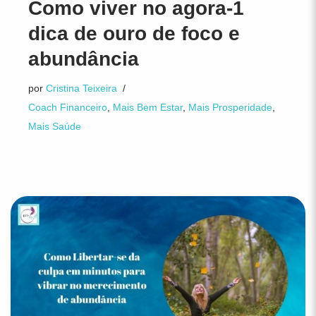
Como viver no agora-1
dica de ouro de foco e
abundância
por
Cristina Teixeira
Coach Financeiro
,
Mais Bem Estar
,
Mais Prosperidade
,
Mais Saúde