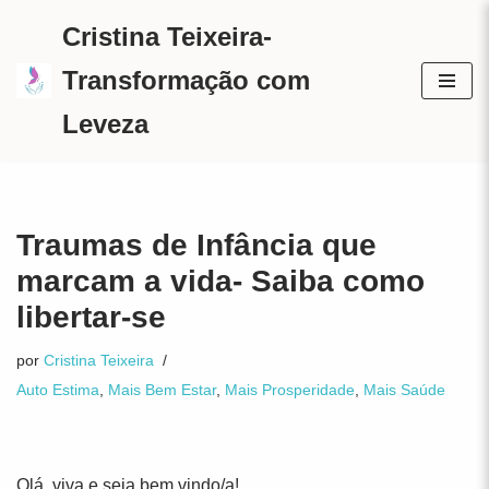
Cristina Teixeira-
Avançar
Transformação com
para
Leveza
o
conteúdo
Traumas de Infância que
marcam a vida- Saiba como
libertar-se
por
Cristina Teixeira
Auto Estima
,
Mais Bem Estar
,
Mais Prosperidade
,
Mais Saúde
Olá, viva e seja bem vindo/a!