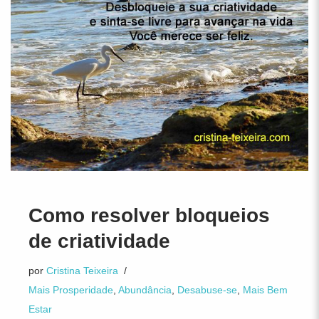
Como resolver bloqueios
de criatividade
por
Cristina Teixeira
Mais Prosperidade
,
Abundância
,
Desabuse-se
,
Mais Bem
Estar