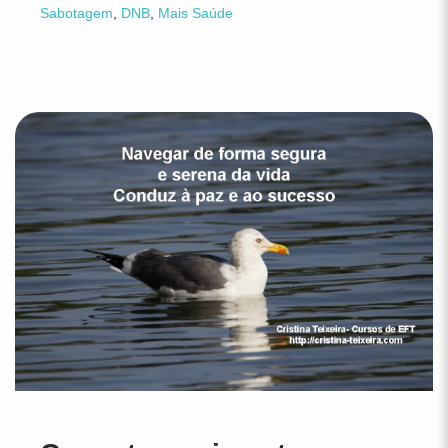
Sabotagem
,
DNB
,
Mais Saúde