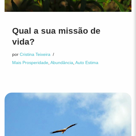
Qual a sua missão de
vida?
por
Cristina Teixeira
Mais Prosperidade
,
Abundância
,
Auto Estima