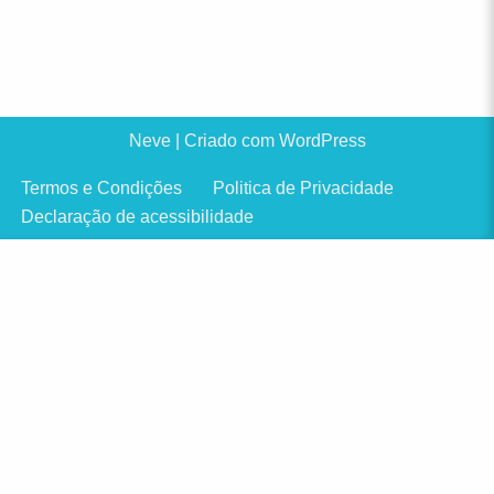
Neve
| Criado com
WordPress
Termos e Condições
Politica de Privacidade
Declaração de acessibilidade
Conteúdos para evoluir,
transformar e expandir energia de
prosperidade— receba no seu
email
✕