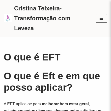
Cristina Teixeira-
Avançar
Transformação com
para
Leveza
o
conteúdo
O que é EFT
O que é Eft e em que
posso aplicar?
A EFT aplica-se para
melhorar
bem estar geral,
relacionamentos diversos, desempenho artístico ou